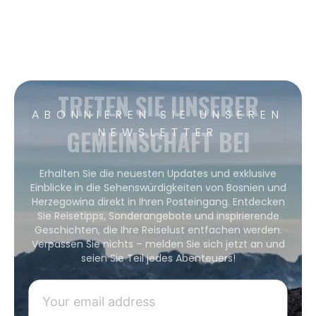
TRETEN SIE UNSERER
ABONNIEREN SIE UNSEREN
GEMEINSCHAFT BEI
NEWSLETTER
Erhalten Sie die neuesten Updates und exklusive
Einblicke in die Sehenswürdigkeiten von Bosnien und
Herzegowina direkt in Ihren Posteingang. Entdecken
Sie Reisetipps, Sonderangebote und inspirierende
Geschichten, die Ihre Reiselust entfachen werden.
Verpassen Sie nichts – melden Sie sich jetzt an und
seien Sie Teil jedes Abenteuers!