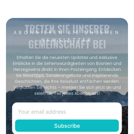
TRETEN SIE UNSERER
ABONNIEREN SIE UNSEREN
GEMEINSCHAFT BEI
NEWSLETTER
Erhalten Sie die neuesten Updates und exklusive
Einblicke in die Sehenswürdigkeiten von Bosnien und
Herzegowina direkt in Ihren Posteingang. Entdecken
Sie Reisetipps, Sonderangebote und inspirierende
Geschichten, die Ihre Reiselust entfachen werden.
Verpassen Sie nichts – melden Sie sich jetzt an und
seien Sie Teil jedes Abenteuers!