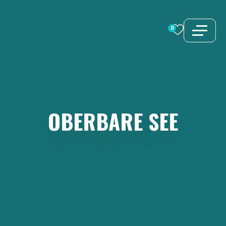
Zum
Inhalt
0
springen
OBERBARE
SEE