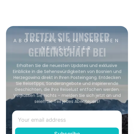
TRETEN SIE UNSERER
ABONNIEREN SIE UNSEREN
GEMEINSCHAFT BEI
NEWSLETTER
Erhalten Sie die neuesten Updates und exklusive
Einblicke in die Sehenswürdigkeiten von Bosnien und
Herzegowina direkt in Ihren Posteingang. Entdecken
Sie Reisetipps, Sonderangebote und inspirierende
Geschichten, die Ihre Reiselust entfachen werden.
Verpassen Sie nichts – melden Sie sich jetzt an und
seien Sie Teil jedes Abenteuers!