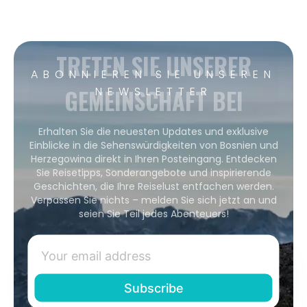
TRETEN SIE UNSERER
ABONNIEREN SIE UNSEREN
GEMEINSCHAFT BEI
NEWSLETTER
Erhalten Sie die neuesten Updates und exklusive
Einblicke in die Sehenswürdigkeiten von Bosnien und
Herzegowina direkt in Ihren Posteingang. Entdecken
Sie Reisetipps, Sonderangebote und inspirierende
Geschichten, die Ihre Reiselust entfachen werden.
Verpassen Sie nichts – melden Sie sich jetzt an und
seien Sie Teil jedes Abenteuers!