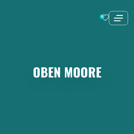
Zum
Inhalt
0
springen
OBEN
MOORE