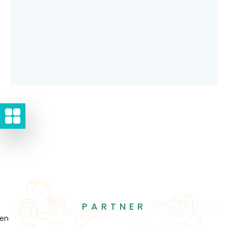
PARTNER
gen