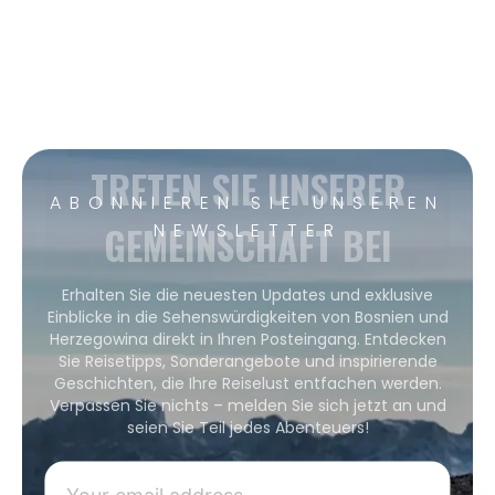
TRETEN SIE UNSERER
ABONNIEREN SIE UNSEREN
GEMEINSCHAFT BEI
NEWSLETTER
Erhalten Sie die neuesten Updates und exklusive
Einblicke in die Sehenswürdigkeiten von Bosnien und
Herzegowina direkt in Ihren Posteingang. Entdecken
Sie Reisetipps, Sonderangebote und inspirierende
Geschichten, die Ihre Reiselust entfachen werden.
Verpassen Sie nichts – melden Sie sich jetzt an und
seien Sie Teil jedes Abenteuers!