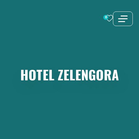
Zum
Inhalt
0
springen
HOTEL
ZELENGORA