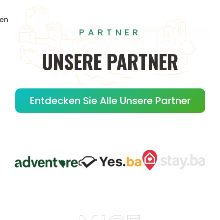
gen
PARTNER
UNSERE
PARTNER
Entdecken Sie Alle Unsere Partner