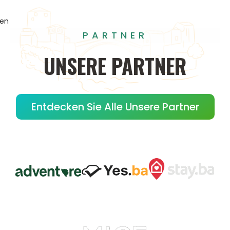
gen
PARTNER
UNSERE
PARTNER
Entdecken Sie Alle Unsere Partner