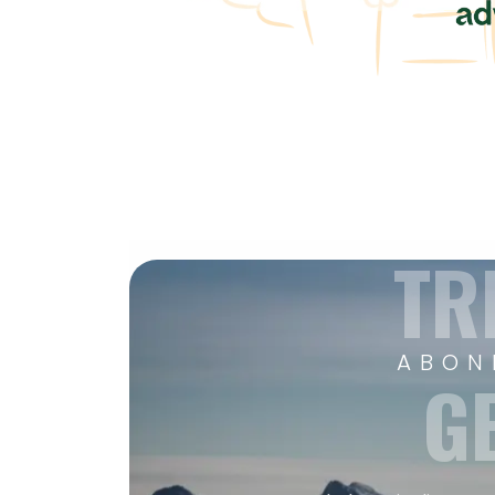
TR
ABON
G