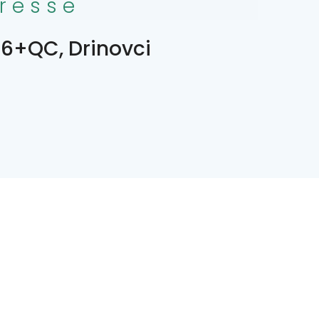
resse
6+QC, Drinovci