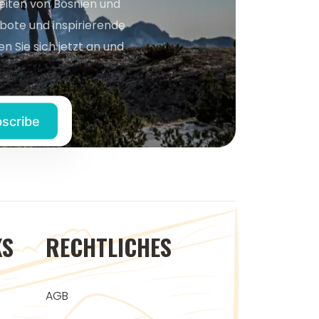
keiten von Bosnien und
bote und inspirierende
n Sie sich jetzt an und
KS
RECHTLICHES
AGB