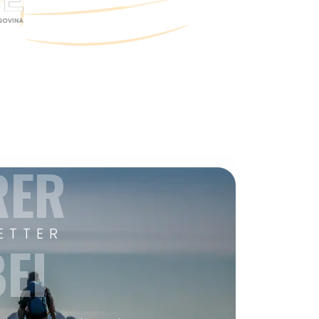
RER
ETTER
EI