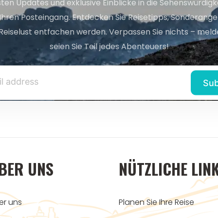
sten Updates und exklusive Einblicke in die Sehenswürdig
 Ihren Posteingang. Entdecken Sie Reisetipps, Sonderange
Reiselust entfachen werden. Verpassen Sie nichts – melde
seien Sie Teil jedes Abenteuers!
BER UNS
NÜTZLICHE LIN
er uns
Planen Sie Ihre Reise