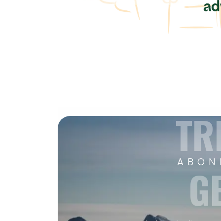
TR
ABON
G