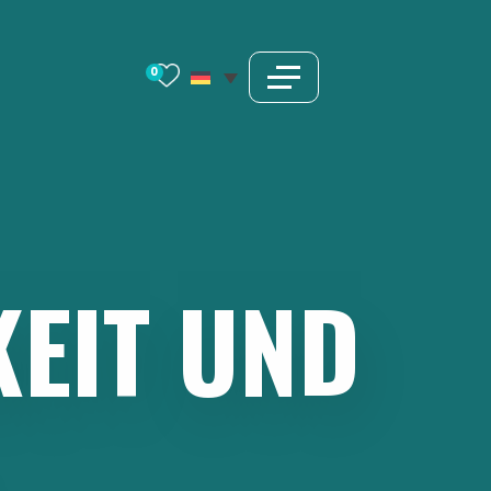
0
KEIT
UND