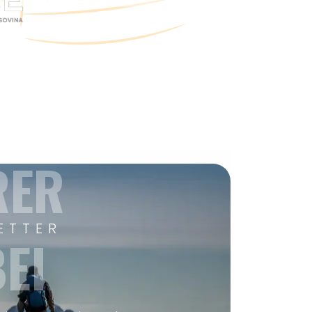
RER
ETTER
EI