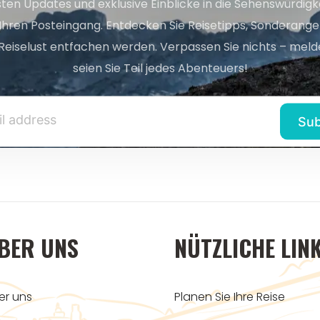
sten Updates und exklusive Einblicke in die Sehenswürdig
 Ihren Posteingang. Entdecken Sie Reisetipps, Sonderange
Reiselust entfachen werden. Verpassen Sie nichts – melde
seien Sie Teil jedes Abenteuers!
BER UNS
NÜTZLICHE LIN
er uns
Planen Sie Ihre Reise