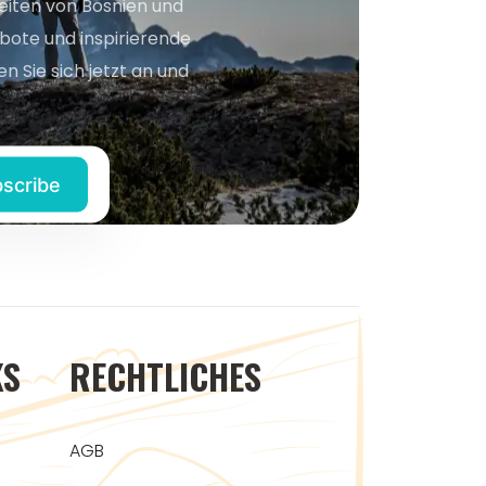
keiten von Bosnien und
bote und inspirierende
n Sie sich jetzt an und
KS
RECHTLICHES
AGB