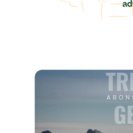
TR
ABON
G