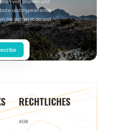
keiten von Bosnien und
bote und inspirierende
n Sie sich jetzt an und
KS
RECHTLICHES
AGB