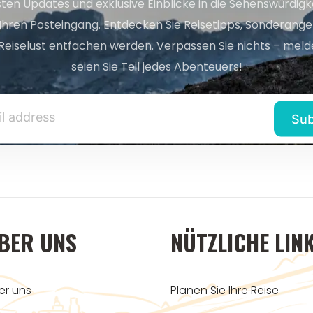
sten Updates und exklusive Einblicke in die Sehenswürdig
 Ihren Posteingang. Entdecken Sie Reisetipps, Sonderange
Reiselust entfachen werden. Verpassen Sie nichts – melde
seien Sie Teil jedes Abenteuers!
BER UNS
NÜTZLICHE LIN
er uns
Planen Sie Ihre Reise