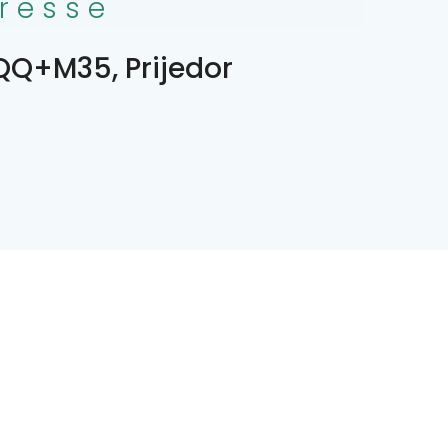
resse
Q+M35, Prijedor