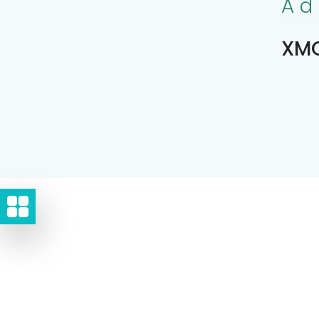
Ad
XMQ