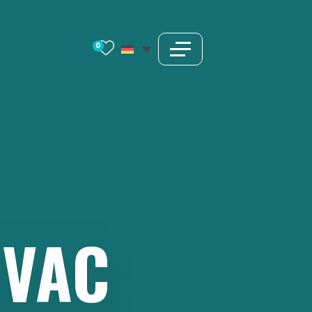
0
VAC