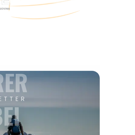
RER
ETTER
EI