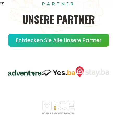
PARTNER
gen
UNSERE
PARTNER
Entdecken Sie Alle Unsere Partner