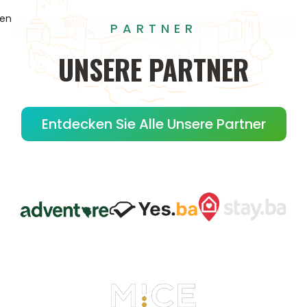
gen
PARTNER
UNSERE
PARTNER
Entdecken Sie Alle Unsere Partner