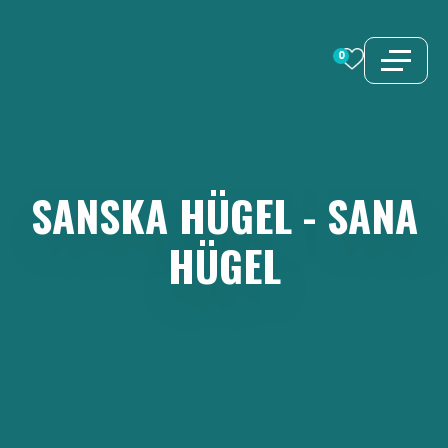
Zum
Inhalt
0
springen
SANSKA
HÜGEL
-
SANA
HÜGEL