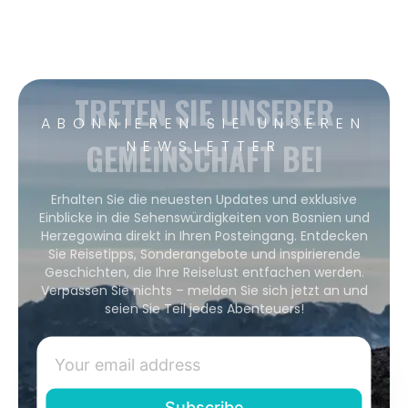
TRETEN SIE UNSERER
ABONNIEREN SIE UNSEREN
GEMEINSCHAFT BEI
NEWSLETTER
Erhalten Sie die neuesten Updates und exklusive
Einblicke in die Sehenswürdigkeiten von Bosnien und
Herzegowina direkt in Ihren Posteingang. Entdecken
Sie Reisetipps, Sonderangebote und inspirierende
Geschichten, die Ihre Reiselust entfachen werden.
Verpassen Sie nichts – melden Sie sich jetzt an und
seien Sie Teil jedes Abenteuers!