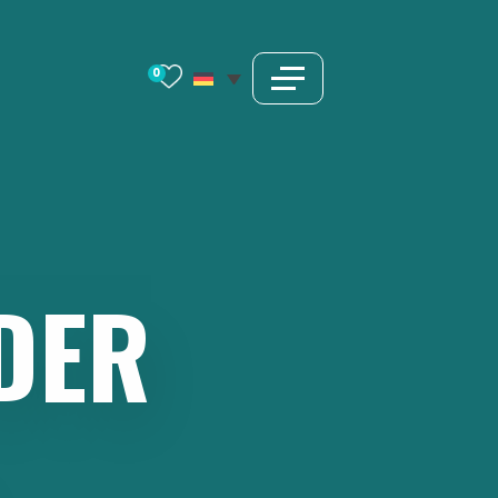
0
DER