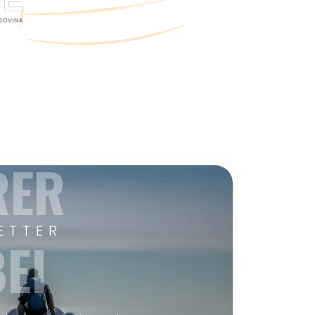
RER
ETTER
EI