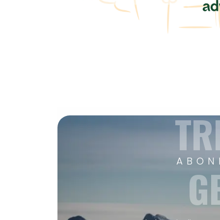
TR
ABON
G