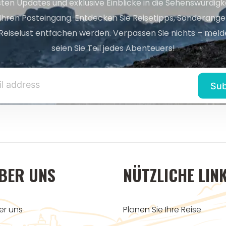
sten Updates und exklusive Einblicke in die Sehenswürdig
 Ihren Posteingang. Entdecken Sie Reisetipps, Sonderange
Reiselust entfachen werden. Verpassen Sie nichts – melde
seien Sie Teil jedes Abenteuers!
BER UNS
NÜTZLICHE LIN
er uns
Planen Sie Ihre Reise