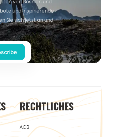
keiten von Bosnien und
bote und inspirierende
n Sie sich jetzt an und
KS
RECHTLICHES
AGB