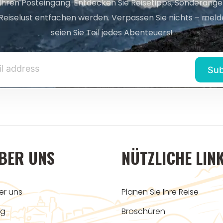
 Ihren Posteingang. Entdecken Sie Reisetipps, Sonderange
Reiselust entfachen werden. Verpassen Sie nichts – melde
seien Sie Teil jedes Abenteuers!
BER UNS
NÜTZLICHE LIN
er uns
Planen Sie Ihre Reise
og
Broschüren