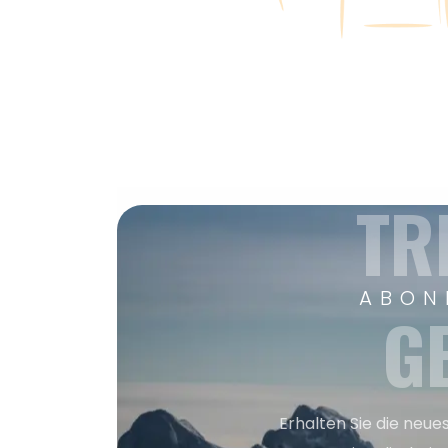
TR
ABON
G
Erhalten Sie die neue