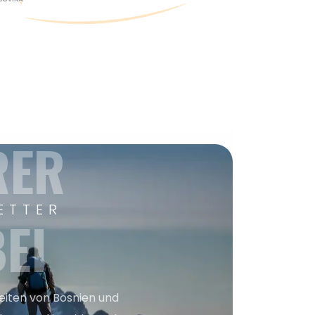
RER
ETTER
EI
keiten von Bosnien und