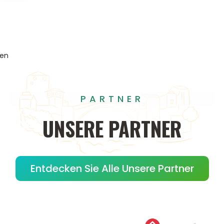
gen
PARTNER
UNSERE
PARTNER
Entdecken Sie Alle Unsere Partner