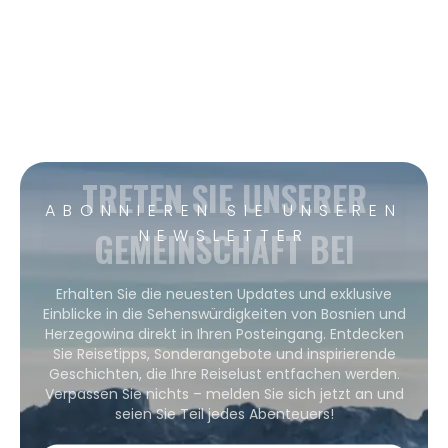
TRETEN SIE UNSERER
ABONNIEREN SIE UNSEREN
GEMEINSCHAFT BEI
NEWSLETTER
Erhalten Sie die neuesten Updates und exklusive
Einblicke in die Sehenswürdigkeiten von Bosnien und
Herzegowina direkt in Ihren Posteingang. Entdecken
Sie Reisetipps, Sonderangebote und inspirierende
Geschichten, die Ihre Reiselust entfachen werden.
Verpassen Sie nichts – melden Sie sich jetzt an und
seien Sie Teil jedes Abenteuers!