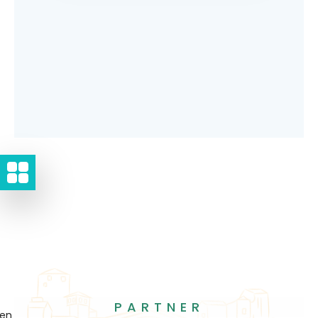
PARTNER
gen