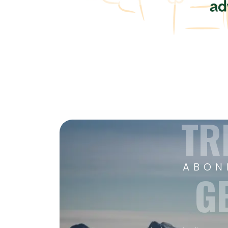
TR
ABON
G