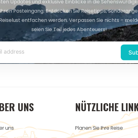
sten Updates und exklusive Einblicke in die Sehenswürdig
 Ihren Posteingang. Entdecken Sie Reisetipps, Sonderange
Reiselust entfachen werden. Verpassen Sie nichts – melde
seien Sie Teil jedes Abenteuers!
BER UNS
NÜTZLICHE LIN
er uns
Planen Sie Ihre Reise