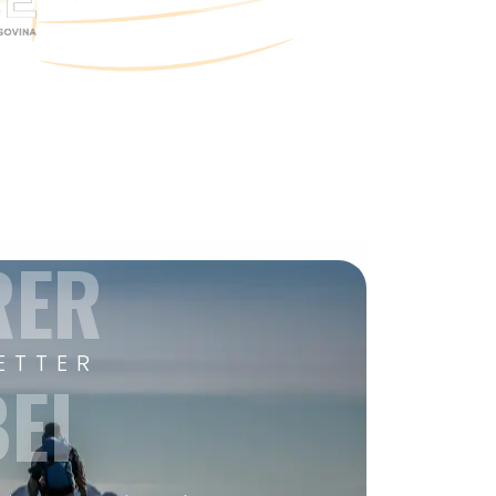
RER
ETTER
EI