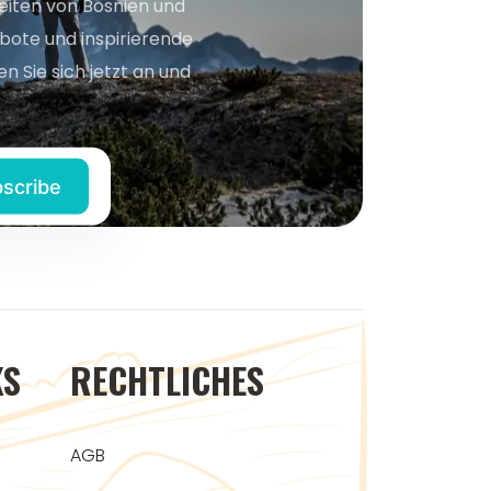
keiten von Bosnien und
bote und inspirierende
n Sie sich jetzt an und
KS
RECHTLICHES
AGB