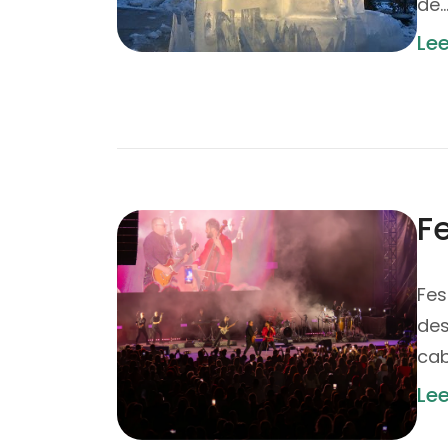
de
Le
F
Fes
des
cab
Le