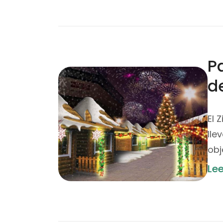
Pa
d
El 
lle
obj
Le