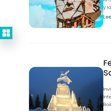
y l
Le
Fe
S
Inv
int
Bos