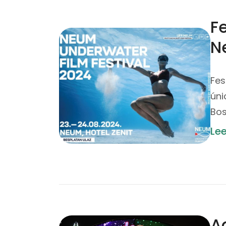
F
N
Fes
úni
Bos
Le
A