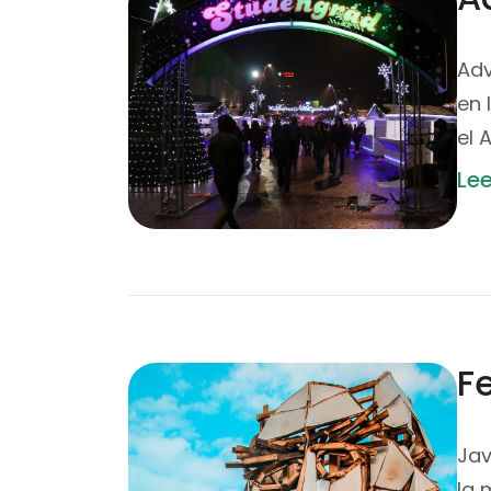
Adv
en 
el 
Le
F
Jav
la 