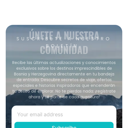
ÚNETE A NUESTRA
SUSCRÍBETE A NUESTRO
COMUNIDAD
BOLETÍN.
Recibe las últimas actualizaciones y conocimientos
exclusivos sobre los destinos imprescindibles de
Bosnia y Herzegovina directamente en tu bandeja
de entrada. Descubre secretos de viaje, ofertas
especiales e historias inspiradoras que encenderán
tu deseo de explorar. No te pierdas nada: ¡regístrate
ahora y sé parte de cada aventura!