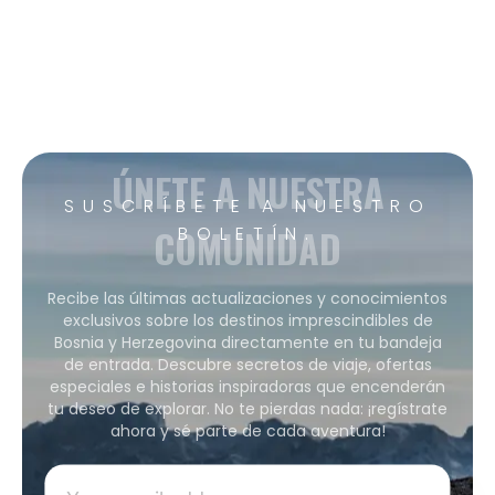
ÚNETE A NUESTRA
SUSCRÍBETE A NUESTRO
COMUNIDAD
BOLETÍN.
Recibe las últimas actualizaciones y conocimientos
exclusivos sobre los destinos imprescindibles de
Bosnia y Herzegovina directamente en tu bandeja
de entrada. Descubre secretos de viaje, ofertas
especiales e historias inspiradoras que encenderán
tu deseo de explorar. No te pierdas nada: ¡regístrate
ahora y sé parte de cada aventura!