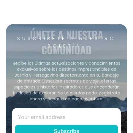
ÚNETE A NUESTRA
SUSCRÍBETE A NUESTRO
COMUNIDAD
BOLETÍN.
Recibe las últimas actualizaciones y conocimientos
exclusivos sobre los destinos imprescindibles de
Bosnia y Herzegovina directamente en tu bandeja
de entrada. Descubre secretos de viaje, ofertas
especiales e historias inspiradoras que encenderán
tu deseo de explorar. No te pierdas nada: ¡regístrate
ahora y sé parte de cada aventura!