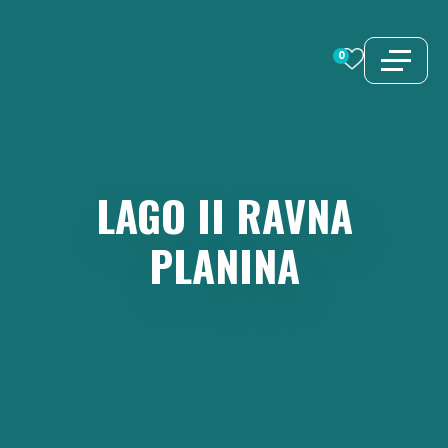
Saltar
al
0
contenido
LAGO
II
RAVNA
PLANINA