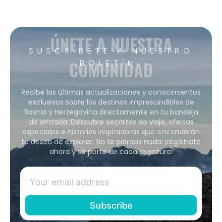
ÚNETE A NUESTRA
SUSCRÍBETE A NUESTRO
COMUNIDAD
BOLETÍN.
Recibe las últimas actualizaciones y conocimientos
exclusivos sobre los destinos imprescindibles de
Bosnia y Herzegovina directamente en tu bandeja
de entrada. Descubre secretos de viaje, ofertas
especiales e historias inspiradoras que encenderán
tu deseo de explorar. No te pierdas nada: ¡regístrate
ahora y sé parte de cada aventura!