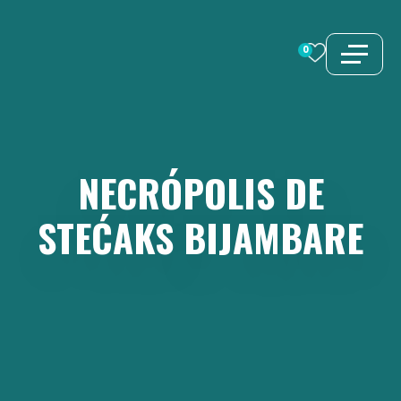
Saltar
al
0
contenido
NECRÓPOLIS
DE
STEĆAKS
BIJAMBARE