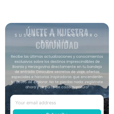
ÚNETE A NUESTRA
SUSCRÍBETE A NUESTRO
COMUNIDAD
BOLETÍN.
Recibe las últimas actualizaciones y conocimientos
exclusivos sobre los destinos imprescindibles de
Bosnia y Herzegovina directamente en tu bandeja
de entrada. Descubre secretos de viaje, ofertas
especiales e historias inspiradoras que encenderán
tu deseo de explorar. No te pierdas nada: ¡regístrate
ahora y sé parte de cada aventura!