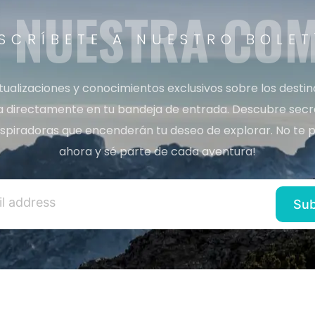
A NUESTRA CO
SCRÍBETE A NUESTRO BOLET
tualizaciones y conocimientos exclusivos sobre los desti
a directamente en tu bandeja de entrada. Descubre secret
inspiradoras que encenderán tu deseo de explorar. No te p
ahora y sé parte de cada aventura!