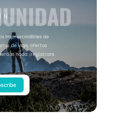
MUNIDAD
ÍN.
nos imprescindibles de
os de viaje, ofertas
ierdas nada: ¡regístrate