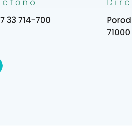
léfono
Dir
7 33 714-700
Porod
71000