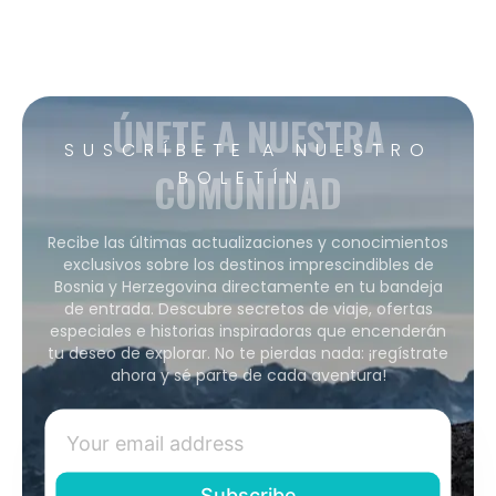
ÚNETE A NUESTRA
SUSCRÍBETE A NUESTRO
COMUNIDAD
BOLETÍN.
Recibe las últimas actualizaciones y conocimientos
exclusivos sobre los destinos imprescindibles de
Bosnia y Herzegovina directamente en tu bandeja
de entrada. Descubre secretos de viaje, ofertas
especiales e historias inspiradoras que encenderán
tu deseo de explorar. No te pierdas nada: ¡regístrate
ahora y sé parte de cada aventura!