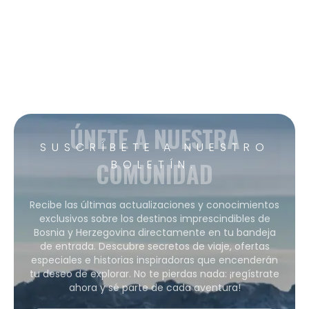
ÚNETE A NUESTRA
SUSCRÍBETE A NUESTRO
COMUNIDAD
BOLETÍN.
Recibe las últimas actualizaciones y conocimientos
exclusivos sobre los destinos imprescindibles de
Bosnia y Herzegovina directamente en tu bandeja
de entrada. Descubre secretos de viaje, ofertas
especiales e historias inspiradoras que encenderán
tu deseo de explorar. No te pierdas nada: ¡regístrate
ahora y sé parte de cada aventura!