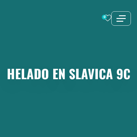
Saltar
al
0
contenido
HELADO
EN
SLAVICA
9C