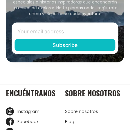
especiales e historias inspiradoras que encenderán
tu deseo de explorar. No te pierdas nada: ¡regístrate
ahora y sé parte de cada aventura!
ENCUÉNTRANOS
SOBRE NOSOTROS
Instagram
Sobre nosotros
Facebook
Blog