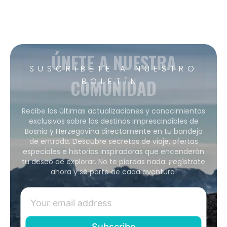
ÚNETE A NUESTRA
SUSCRÍBETE A NUESTRO
COMUNIDAD
BOLETÍN.
Recibe las últimas actualizaciones y conocimientos
exclusivos sobre los destinos imprescindibles de
Bosnia y Herzegovina directamente en tu bandeja
de entrada. Descubre secretos de viaje, ofertas
especiales e historias inspiradoras que encenderán
tu deseo de explorar. No te pierdas nada: ¡regístrate
ahora y sé parte de cada aventura!