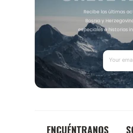
Recibe las últimas ac
Bosnia y Herzegovin
especiales e historias 
ENCUÉNTRANOS
S