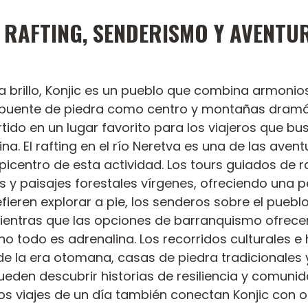
: RAFTING, SENDERISMO Y AVENTU
da brillo, Konjic es un pueblo que combina armonios
o puente de piedra como centro y montañas dramát
tido en un lugar favorito para los viajeros que b
a. El rafting en el río Neretva es una de las avent
picentro de esta actividad. Los tours guiados de ra
 y paisajes forestales vírgenes, ofreciendo una p
refieren explorar a pie, los senderos sobre el pue
mientras que las opciones de barranquismo ofrece
 todo es adrenalina. Los recorridos culturales e h
e la era otomana, casas de piedra tradicionales y 
pueden descubrir historias de resiliencia y comuni
nos viajes de un día también conectan Konjic con 