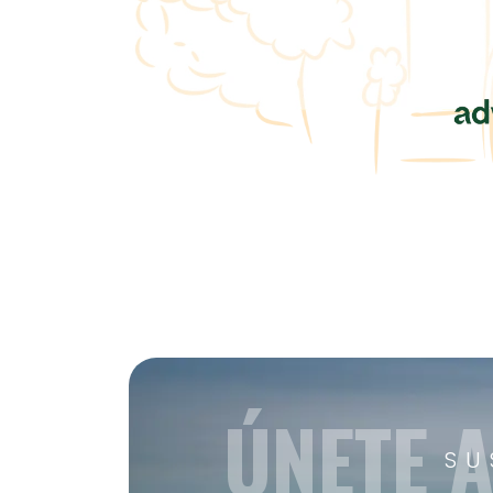
ÚNETE 
SU