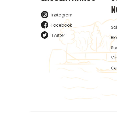
N
Instagram
Facebook
So
Twitter
Bl
So
Vi
Ce