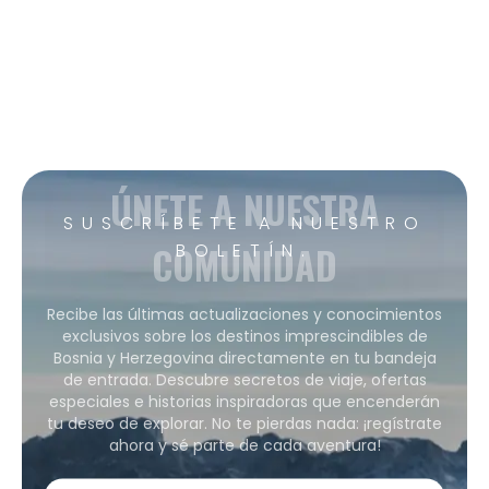
ÚNETE A NUESTRA
SUSCRÍBETE A NUESTRO
COMUNIDAD
BOLETÍN.
Recibe las últimas actualizaciones y conocimientos
exclusivos sobre los destinos imprescindibles de
Bosnia y Herzegovina directamente en tu bandeja
de entrada. Descubre secretos de viaje, ofertas
especiales e historias inspiradoras que encenderán
tu deseo de explorar. No te pierdas nada: ¡regístrate
ahora y sé parte de cada aventura!