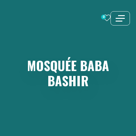
Aller
au
0
contenu
MOSQUÉE
BABA
BASHIR