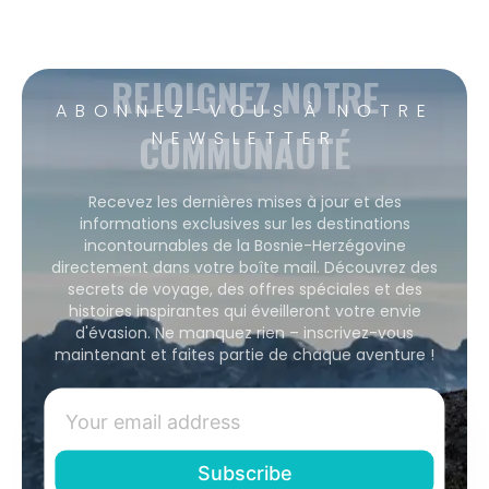
REJOIGNEZ NOTRE
ABONNEZ-VOUS À NOTRE
COMMUNAUTÉ
NEWSLETTER
Recevez les dernières mises à jour et des
informations exclusives sur les destinations
incontournables de la Bosnie-Herzégovine
directement dans votre boîte mail. Découvrez des
secrets de voyage, des offres spéciales et des
histoires inspirantes qui éveilleront votre envie
d'évasion. Ne manquez rien – inscrivez-vous
maintenant et faites partie de chaque aventure !