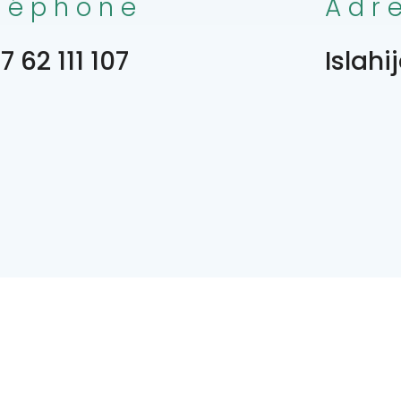
léphone
Adr
 62 111 107
Islahi