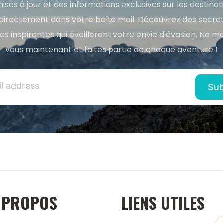
ises à jour et des informations exclusives sur les destina
directement dans votre boîte mail. Découvrez des secret
res inspirantes qui éveilleront votre envie d'évasion. Ne m
vous maintenant et faites partie de chaque aventure !
 PROPOS
LIENS UTILES