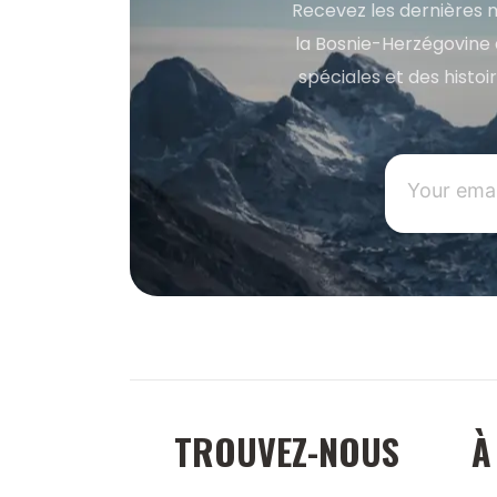
Recevez les dernières m
la Bosnie-Herzégovine 
spéciales et des histoi
TROUVEZ-NOUS
À