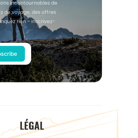
tions incontournables de
s de voyage, des offres
anquez rien – inscrivez-
LÉGAL