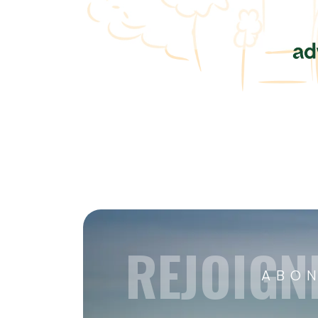
REJOIGN
ABON