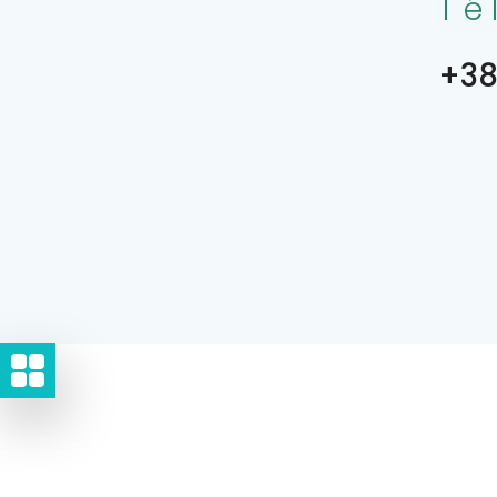
Té
+387