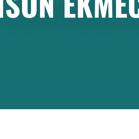
ISON
EKMEČ