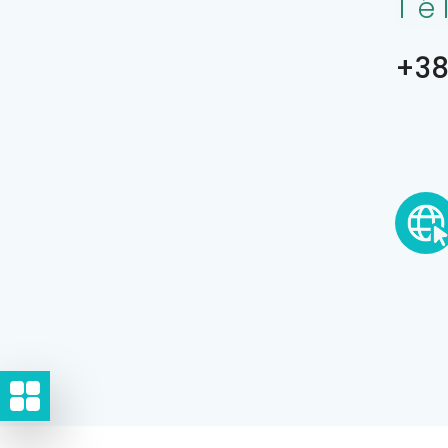
Té
+38