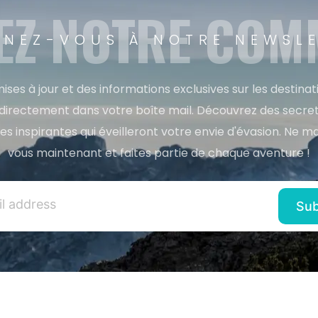
EZ NOTRE CO
NEZ-VOUS À NOTRE NEWSL
ises à jour et des informations exclusives sur les destina
directement dans votre boîte mail. Découvrez des secret
res inspirantes qui éveilleront votre envie d'évasion. Ne m
vous maintenant et faites partie de chaque aventure !