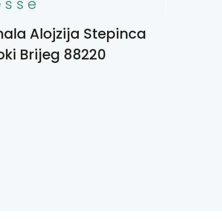
esse
ala Alojzija Stepinca
roki Brijeg 88220