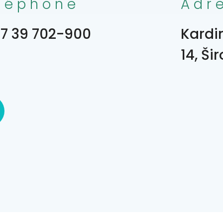
léphone
Adr
7 39 702-900
Kardin
14, Ši