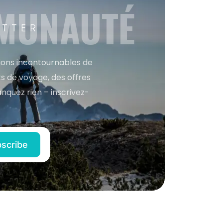
MMUNAUTÉ
ETTER
tions incontournables de
s de voyage, des offres
anquez rien – inscrivez-