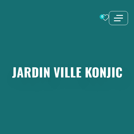
Aller
au
0
contenu
JARDIN
VILLE
KONJIC