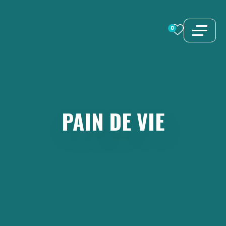
Aller
au
0
contenu
PAIN
DE
VIE