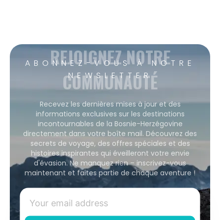
REJOIGNEZ NOTRE
ABONNEZ-VOUS À NOTRE
COMMUNAUTÉ
NEWSLETTER
Recevez les dernières mises à jour et des
informations exclusives sur les destinations
incontournables de la Bosnie-Herzégovine
directement dans votre boîte mail. Découvrez des
secrets de voyage, des offres spéciales et des
histoires inspirantes qui éveilleront votre envie
d'évasion. Ne manquez rien – inscrivez-vous
maintenant et faites partie de chaque aventure !