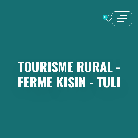
Aller
au
0
contenu
TOURISME
RURAL
-
FERME
KISIN
-
TULI