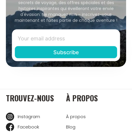
secrets de voyage, des offres spéciales et des
histoires inspirantes qui éveilleront votre envie
d'évasion. Ne manquez rien – inscrivez-vous
maintenant et faites partie de chaque aventure !
TROUVEZ-NOUS
À PROPOS
Instagram
À propos
Facebook
Blog