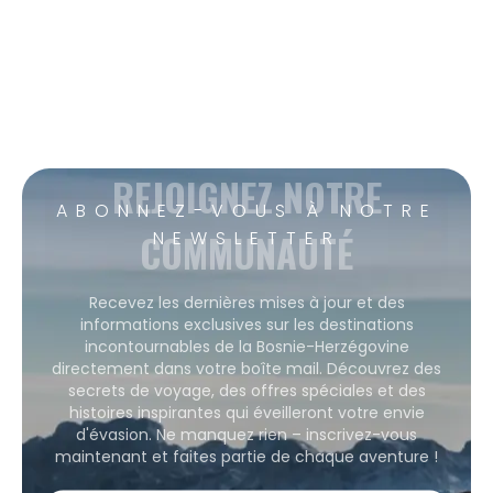
REJOIGNEZ NOTRE
ABONNEZ-VOUS À NOTRE
COMMUNAUTÉ
NEWSLETTER
Recevez les dernières mises à jour et des
informations exclusives sur les destinations
incontournables de la Bosnie-Herzégovine
directement dans votre boîte mail. Découvrez des
secrets de voyage, des offres spéciales et des
histoires inspirantes qui éveilleront votre envie
d'évasion. Ne manquez rien – inscrivez-vous
maintenant et faites partie de chaque aventure !