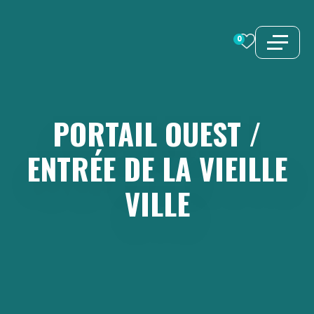
Aller
au
0
contenu
PORTAIL
OUEST
/
ENTRÉE
DE
LA
VIEILLE
VILLE