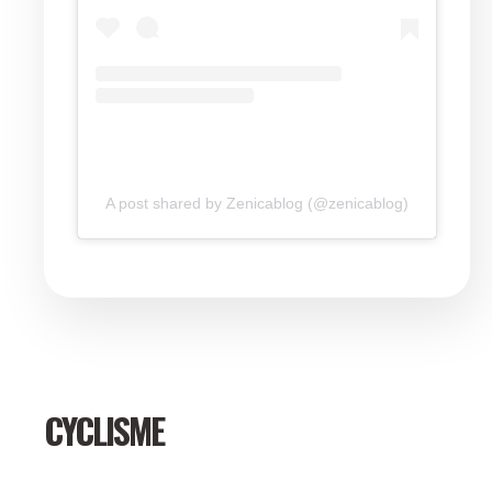
A post shared by Zenicablog (@zenicablog)
CYCLISME