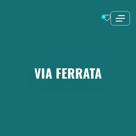
Aller
au
0
contenu
VIA
FERRATA