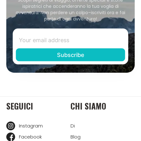
ispiratrici che accenderanno la tua voglia di
avventura. Non perdere un colpo–iscriviti ora e fai
parte di ogni avventura!
SEGUICI
CHI SIAMO
Instagram
Di
Facebook
Blog