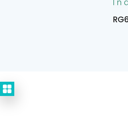
In
RG6