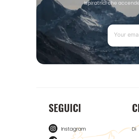
ispiratrici che accende
SEGUICI
C
Instagram
Di