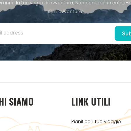
ranno la tua voglia di avventura. Non perdere un colpo–iscr
ogni avventura!
HI SIAMO
LINK UTILI
Pianifica il tuo viaggio