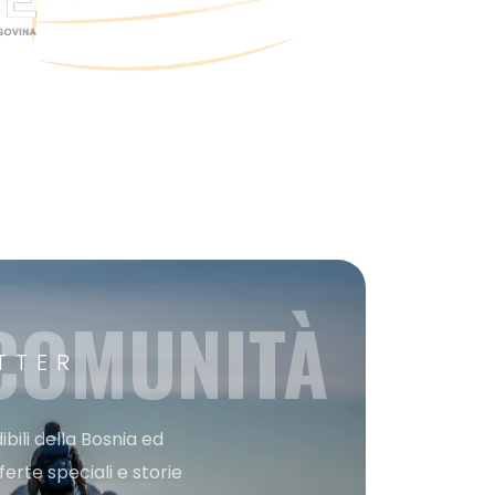
 COMUNITÀ
TTER
bili della Bosnia ed
ferte speciali e storie