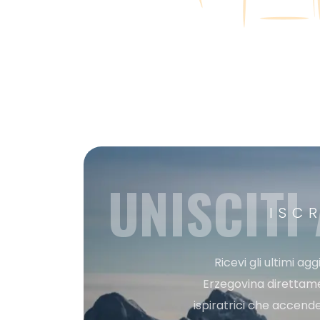
UNISCITI
ISC
Ricevi gli ultimi a
Erzegovina direttament
ispiratrici che accende