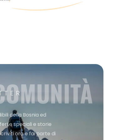
 COMUNITÀ
TTER
bili della Bosnia ed
ferte speciali e storie
iviti ora e fai parte di