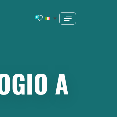
0
OGIO
A