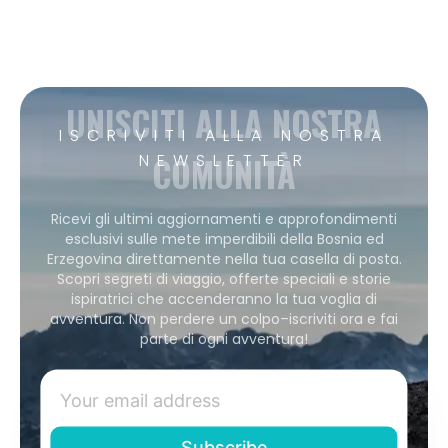
UNISCITI ALLA NOSTRA
ISCRIVITI ALLA NOSTRA
COMUNITÀ
NEWSLETTER
Ricevi gli ultimi aggiornamenti e approfondimenti
esclusivi sulle mete imperdibili della Bosnia ed
Erzegovina direttamente nella tua casella di posta.
Scopri segreti di viaggio, offerte speciali e storie
ispiratrici che accenderanno la tua voglia di
avventura. Non perdere un colpo–iscriviti ora e fai
parte di ogni avventura!