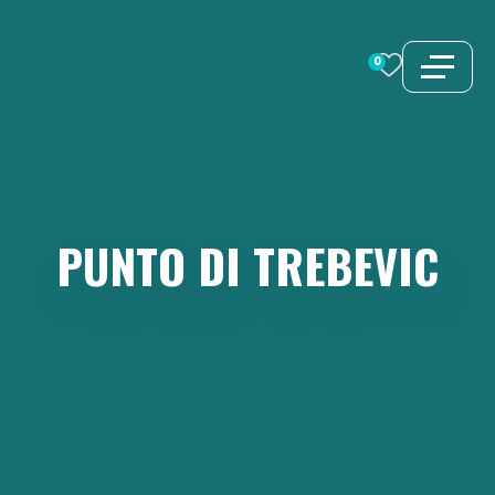
Vai
al
0
contenuto
PUNTO
DI
TREBEVIC