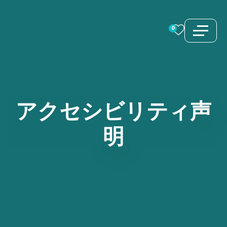
コ
ン
0
テ
ン
ツ
へ
ス
アクセシビリティ声
キ
明
ッ
プ