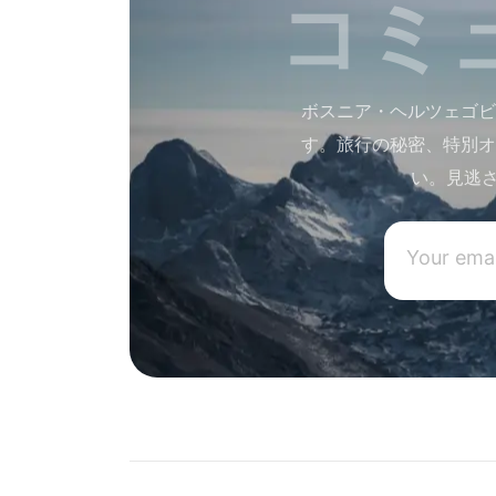
コミ
ボスニア・ヘルツェゴビ
す。旅行の秘密、特別オ
い。見逃