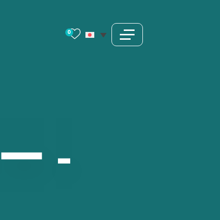
0
ー
-