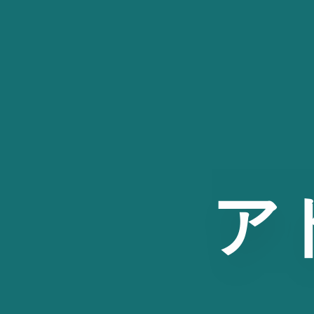
コ
ン
テ
ン
ツ
へ
ス
キ
ッ
ア
プ