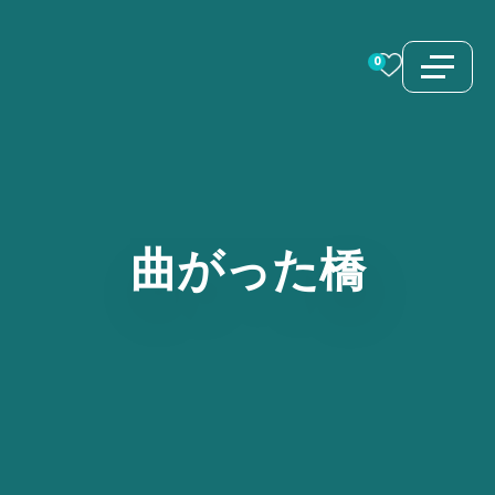
コ
ン
0
テ
ン
ツ
へ
ス
曲がった橋
キ
ッ
プ