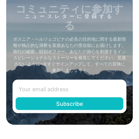
コミュニティに参加す
ニュースレターに登録する
る
ボスニア・ヘルツェゴビナの必見の目的地に関する最新情
報や独占的な洞察を直接あなたの受信箱にお届けします。
旅行の秘密、特別オファー、あなたの旅心を刺激するイン
スピレーショナルなストーリーを発見してください。見逃
さないように–今すぐサインアップして、すべての冒険に
参加しましょう！