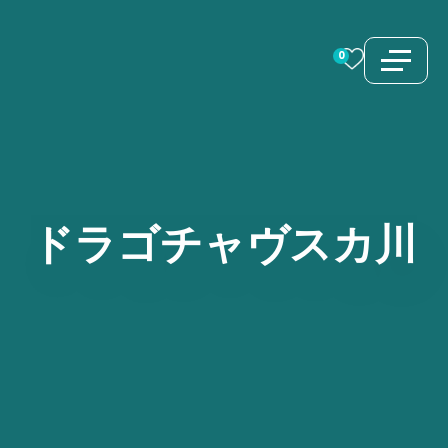
コ
ン
0
テ
ン
ツ
へ
ス
ドラゴチャヴスカ川
キ
ッ
プ