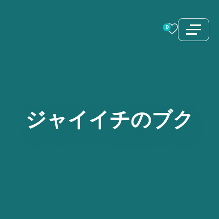
コ
ン
0
テ
ン
ツ
へ
ス
ジャイイチのブク
キ
ッ
プ